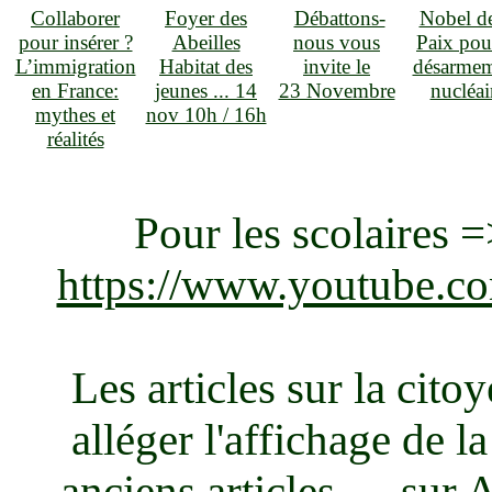
Collaborer
Foyer des
Débattons-
Nobel de
pour insérer ?
Abeilles
nous vous
Paix pou
L’immigration
Habitat des
invite le
désarme
en France:
jeunes ... 14
23 Novembre
nucléai
mythes et
nov 10h / 16h
réalités
Pour les scolaires 
https://www.youtube
Les articles sur la cit
alléger l'affichage de l
anciens articles ....
sur 