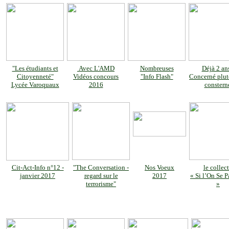
"Les étudiants et
Avec L'AMD
Nombreuses
Déjà 2 ans
Citoyenneté"
Vidéos concours
"Info Flash"
Concerné plut
Lycée Varoquaux
2016
constern
Cit-Act-Info n°12 -
"The Conversation -
Nos Voeux
le collect
janvier 2017
regard sur le
2017
« Si l’On Se Pa
terrorisme"
»