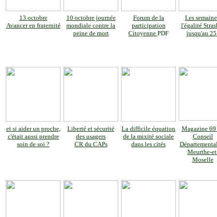
13 octobre
10 octobre journée
Forum de la
Les semaine
Avancer en fraternité
mondiale contre la
participation
l'égalité Stra
peine de mort
Citoyenne
PDF
jusqu'au 25
et si aider un proche,
Liberté et sécurité
La difficile équation
Magazine 69
c'était aussi prendre
des usagers
de la mixité sociale
Conseil
soin de soi ?
CR du CAPs
dans les cités
Départementa
Meurthe-et
Moselle