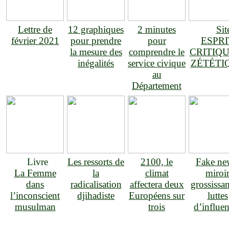
Lettre de
12 graphiques
2 minutes
Sit
février 2021
pour prendre
pour
ESPRI
la mesure des
comprendre le
CRITIQU
inégalités
service civique
ZÉTÉTI
au
Département
Livre
Les ressorts de
2100, le
Fake ne
La Femme
la
climat
miroi
dans
radicalisation
affectera deux
grossissan
l’inconscient
djihadiste
Européens sur
luttes
musulman
trois
d’influe