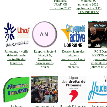
Panorama
Mercredi 09
URAF GE
novembre 2022,
31 octobre 2022
représentation "LES
FÉMINICIDES"
Panorama, « veille
Rapports Société
Dossier Santé des
RCN Den
thématique de
Sénat, A.N,
migrants
POISSON su
l’actualité des
Ministères,
Journée du 24 sept
question 
familles »
Associassions,
2022
migrants et 
divers
en cours
journée du 
La lettre
Journée sport à
Droits de l'Homme et
Ecrans et f