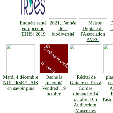
Enquête santé
2021, l’année
Maison
D
européenne
de la
Digitale de
L
(EHIS) 2019
biodiversité
l'Association
AVEC
Mardi 4 décembre
Osons la
Récital de
plan
NUITdesRELAIS
fraternité
Guitare et Trio à
en
en savoir plus
Vendredi 19
Cordes
A
octobre
dimanche 14
B
octobre 16h
l'ast
Auditorium
Musée des