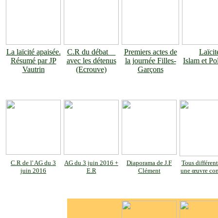
La laïcité apaisée.
C.R du débat
Premiers actes de
Laïcit
Résumé par JP
avec les détenus
la journée Filles-
Islam et Po
Vautrin
(Ecrouve)
Garçons
C.R de l' AG du 3
AG du 3 juin 2016 +
Diaporama de J.F
Tous différen
juin 2016
E.R
Clément
une œuvre c