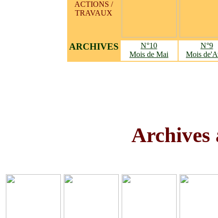
ACTIONS /
TRAVAUX
ARCHIVES
N°10
N°9
Mois de Mai
Mois de'A
Archive