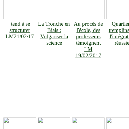
tend à se
La Tronche en
Au procès de
Quartier
structurer
Biais :
l'école, des
tremplin
LM21/02/17
Vulgariser la
professeurs
l'intégra
science
témoignent
réussi
LM
19/02/2017