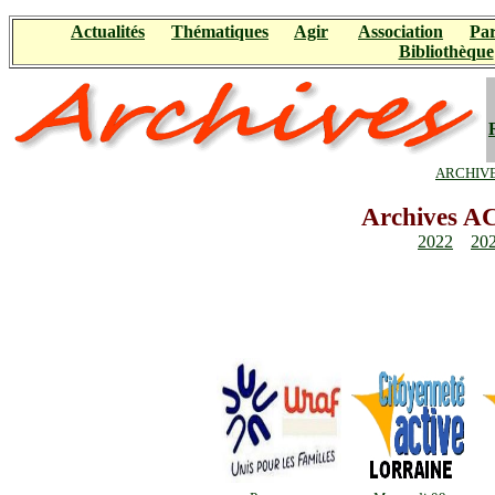
Actualités
Thématiques
Agir
Association
Par
Bibliothèque
ARCHIVE
Archives 
2022
20