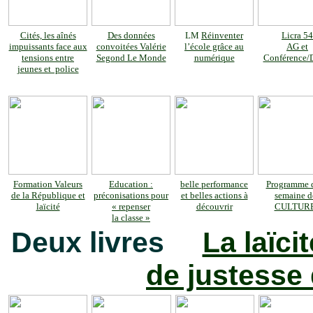
Cités, les aînés
Des données
LM
Réinventer
Licra 54
impuissants face aux
convoitées Valérie
l’école grâce au
AG et
tensions entre
Segond Le Monde
numérique
Conférence/
jeunes et police
Formation Valeurs
Education :
belle performance
Programme d
de la République et
préconisations pour
et belles actions à
semaine d
laïcité
« repenser
découvrir
CULTUR
la classe »
Deux livres
La laïci
de justesse