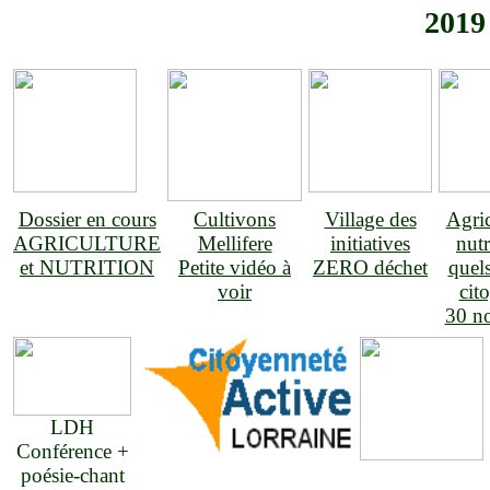
20
Dossier en cours
Cultivons
Village des
Agric
AGRICULTURE
Mellifere
initiatives
nutr
et NUTRITION
Petite vidéo à
ZERO déchet
quel
voir
cit
30 n
LDH
Conférence +
poésie-chant