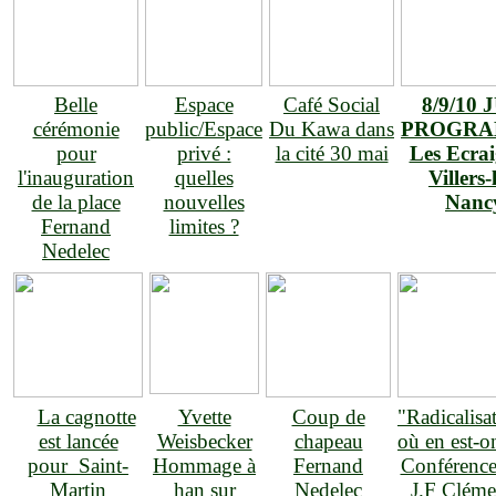
Belle
Espace
Café Social
8/9/10 
cérémonie
public/Espace
Du Kawa dans
PROGR
pour
privé :
la cité 30 mai
Les Ecrai
l'inauguration
quelles
Villers-
de la place
nouvelles
Nanc
Fernand
limites ?
Nedelec
La cagnotte
Yvette
Coup de
"Radicalisa
est lancée
Weisbecker
chapeau
où en est-o
pour Saint-
Hommage à
Fernand
Conférence
Martin
han sur
Nedelec
J.F Cléme