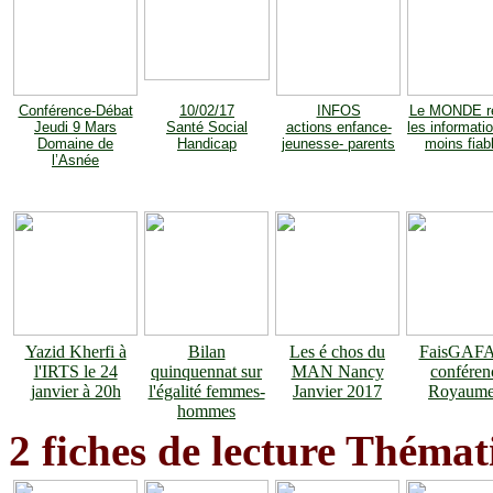
Conférence-Débat
10/02/17
INFOS
Le MONDE re
Jeudi 9 Mars
Santé Social
actions enfance-
les informati
Domaine de
Handicap
jeunesse- parents
moins fiab
l’Asnée
Yazid Kherfi à
Bilan
Les é chos du
FaisGAFAt
l'IRTS le 24
quinquennat sur
MAN Nancy
conféren
janvier à 20h
l'égalité femmes-
Janvier 2017
Royaume
hommes
2 fiches de lecture Thémat