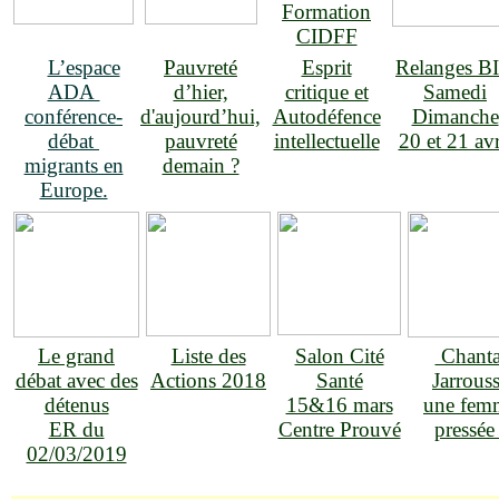
Formation
CIDFF
L’espace
Pauvreté
Esprit
Relanges B
ADA
d’hier,
critique et
Samedi
conférence-
d'aujourd’hui,
Autodéfence
Dimanche
débat
pauvreté
intellectuelle
20 et 21 avr
migrants en
demain ?
Europe.
Le grand
Liste des
Salon Cité
Chanta
débat avec des
Actions 2018
Santé
Jarrous
détenus
15&16 mars
une fem
ER du
Centre Prouvé
pressée 
02/03/2019