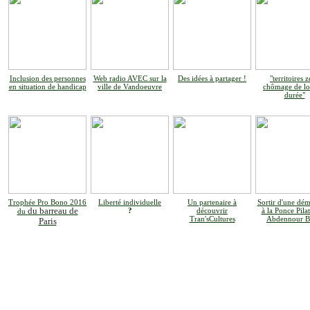
Inclusion des personnes
Web radio AVEC sur la
Des idées à partager !
"territoires 
en situation de handicap
ville de Vandoeuvre
chômage de l
durée"
Trophée Pro Bono 2016
Liberté individuelle
Un partenaire à
Sortir d'une dém
du barreau de
?
découvrir
à la Ponce Pilat
du
Tran'sCultures
Abdennour B
Paris