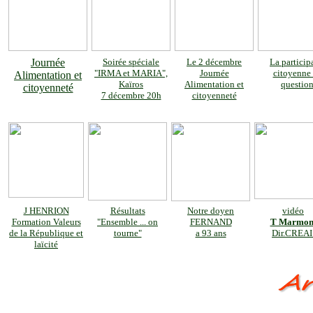
Journée
Soirée spéciale
Le 2 décembre
La particip
"IRMA et MARIA",
Journée
citoyenne
Alimentation et
Kaïros
Alimentation et
questio
citoyenneté
7 décembre 20h
citoyenneté
J HENRION
Résultats
Notre doyen
vidéo
Formation Valeurs
"Ensemble ... on
FERNAND
T Marmon
de la République et
tourne"
a 93 ans
Dir.
CREA
laïcité