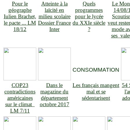
Pour le
Atteinte à la
Quels
Le Mon
géographe
laïcité en
programmes
14/08/
Iulien Brachet,
milieu scolaire
pour le lycée
Scoutis
le pacte ... LM
Dossier France
du XXIe siècle
veut rester
18/12
Inter
?
mode a
ses vale
CONSOMMATION
COP23
Dans le
Les français mangent
54 
contradictions
magazine du
mal et se
l'
américaines
département
sédentarisent
ado
sur le climat
octobre 2017
LM 7/11