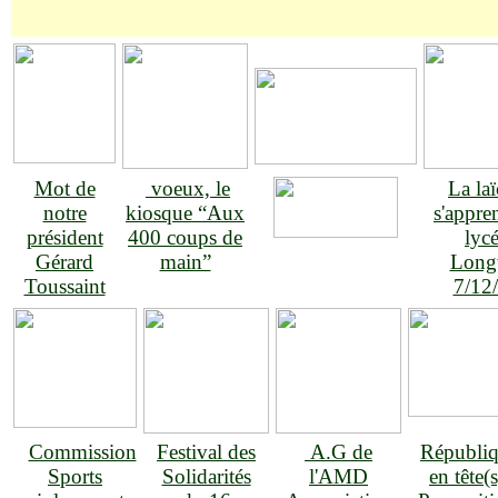
Mot de
voeux, le
La laï
notre
kiosque “Aux
s'appre
président
400 coups de
lyc
Gérard
main”
Lon
Toussaint
7/12
Commission
Festival des
A.G de
Républi
Sports
Solidarités
l'AMD
en tête(s