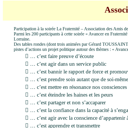
Assoc
Participation à la soirée La Fraternité – Association des Ami
Parmi les 200 participants à cette soirée « Avancer en Frater
Lorraine.
Des tables rondes (dont trois animées par Gérard TOUSSAIN
pistes d’actions un projet politique autour des thèmes : « Avance
 … c’est faire preuve d’écoute
 … c’est agir dans un service public
 … c’est bannir le rapport de force et promouvo
 … c’est prendre soin autant que de soi-mêm
 … c’est mettre en résonance nos consciences
 … c’est éteindre les haines et les peurs
 … c’est partager et non s’accaparer
 … c’est la confiance dans la capacité à s’enga
 … c’est agir avec la conscience d’apparteni
 … c’est apprendre et transmettre