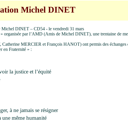
iation Michel DINET
s de Michel DINET – CD54 - le vendredi 31 mars
nité » organisée par l’AMD (Amis de Michel DINET), une trentaine de m
T, Catherine MERCIER et François HANOT) ont permis des échanges d
r en Fraternité » :
ir la justice et l’équité
e
ger, à ne jamais se résigner
r à une même humanité