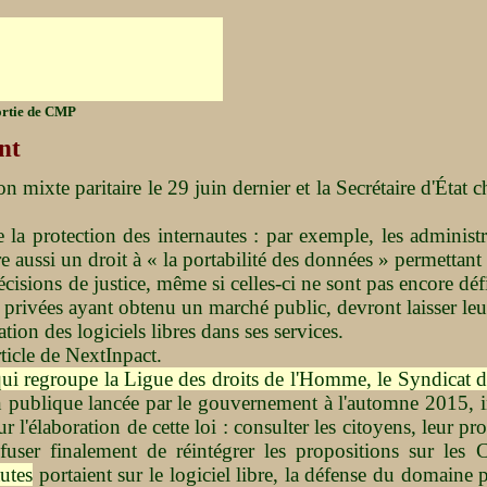
ortie de CMP
nt
ion mixte paritaire le 29 juin dernier et la Secrétaire d'Ét
 protection des internautes : par exemple, les administra
re aussi un droit à « la portabilité des données » permettant
isions de justice, même si celles-ci ne sont pas encore défi
ises privées ayant obtenu un marché public, devront laisser le
ion des logiciels libres dans ses services.
rticle de NextInpact.
i regroupe la Ligue des droits de l'Homme, le Syndicat de
n publique lancée par le gouvernement à l'automne 2015, int
r l'élaboration de cette loi : consulter les citoyens, leur 
fuser finalement de réintégrer les propositions sur l
autes
portaient sur le logiciel libre, la défense du domaine 