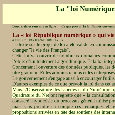
La "loi Numérique
Deux articles sont mis en ligne Ce que prévoit la loi Numérique en s
La « loi République numérique » qui vie
4 JUIL. 2016 PAR JEAN-PIERRE FAVIER
Le texte sur le projet de loi a été validé en commiss
changer "la vie des Français".
Cette loi va couvrir de nombreux domaines comme la
l’objet d’un traitement algorithmique. Et la loi intèg
Concernant l'ouverture des données publiques, les déc
titre gratuit ». Et les administrations et les entrepr
Le gouvernement s'engage aussi à encourager l'utilisat
D'autres exemples de ce que prévoit la loi dans cet a
Mais L'Observatoire des Libertés et du Numérique qu
Quadrature du Net
ont regretté que « la consultatio
consacré l'hypocrisie du processus général utilisé pou
mais sans prendre en compte ces remarques et re
propositions arrivées en tête des soutiens des intern