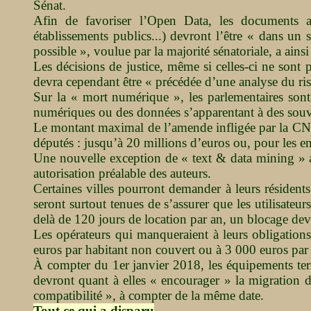
Sénat.
Afin de favoriser l’Open Data, les documents admi
établissements publics...) devront l’être « dans un
possible », voulue par la majorité sénatoriale, a ainsi
Les décisions de justice, même si celles-ci ne sont p
devra cependant être « précédée d’une analyse du ris
Sur la « mort numérique », les parlementaires sont
numériques ou des données s’apparentant à des souvenir
Le montant maximal de l’amende infligée par la CNIL
députés : jusqu’à 20 millions d’euros ou, pour les en
Une nouvelle exception de « text & data mining » au
autorisation préalable des auteurs.
Certaines villes pourront demander à leurs résidents
seront surtout tenues de s’assurer que les utilisateu
delà de 120 jours de location par an, un blocage de
Les opérateurs qui manqueraient à leurs obligations
euros par habitant non couvert ou à 3 000 euros par 
À compter du 1er janvier 2018, les équipements ter
devront quant à elles « encourager » la migration 
compatibilité », à compter de la même date.
Tout ce qui a disparu