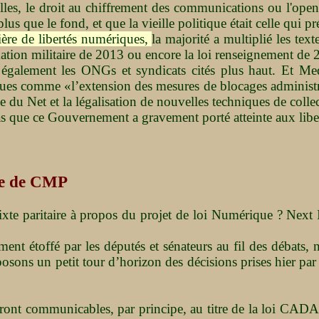
les, le droit au chiffrement des communications ou l'open
plus que le fond, et que la vieille politique était celle qui pr
ière de libertés numériques,
la majorité a multiplié les tex
mmation militaire de 2013 ou encore la loi renseignement de 
alement les ONGs et syndicats cités plus haut. Et Media
es comme «l’extension des mesures de blocages administratif
e du Net et la légalisation de nouvelles techniques de colle
pas que ce Gouvernement a gravement porté atteinte aux lib
tie de CMP
te paritaire à propos du projet de loi Numérique ? Next IN
ent étoffé par les députés et sénateurs au fil des débats, n
ons un petit tour d’horizon des décisions prises hier par l
ront communicables, par principe, au titre de la loi CADA