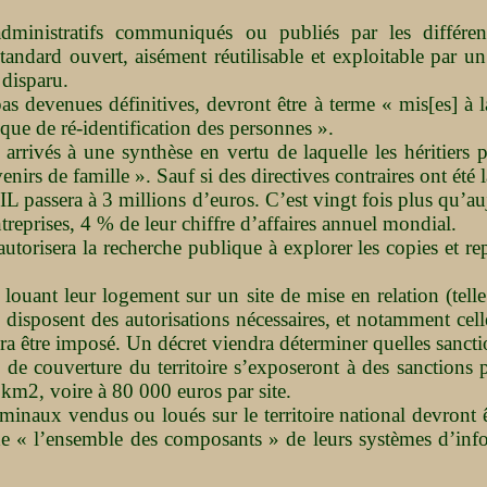
nistratifs communiqués ou publiés par les différents ac
 standard ouvert, aisément réutilisable et exploitable par
 disparu.
as devenues définitives, devront être à terme « mis[es] à la
que de ré-identification des personnes ».
 arrivés à une synthèse en vertu de laquelle les héritie
s de famille ». Sauf si des directives contraires ont été la
 passera à 3 millions d’euros. C’est vingt fois plus qu’au
treprises, 4 % de leur chiffre d’affaires annuel mondial.
torisera la recherche publique à explorer les copies et re
 louant leur logement sur un site de mise en relation (tell
rs disposent des autorisations nécessaires, et notamment cel
vra être imposé. Un décret viendra déterminer quelles sanc
 de couverture du territoire s’exposeront à des sanctions
km2, voire à 80 000 euros par site.
minaux vendus ou loués sur le territoire national devront
de « l’ensemble des composants » de leurs systèmes d’info