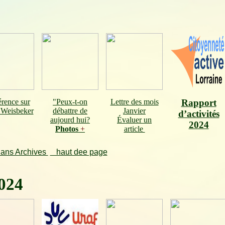
rence sur
"Peux-t-on
Lettre des mois
Rapport
 Weisbeker
débattre de
Janvier
d’activités
aujourd hui?
Évaluer un
2024
Photos
+
article
dans Archives
haut dee page
024