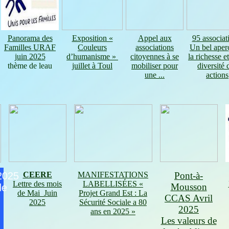
Panorama des
Exposition «
Appel aux
95 associa
Familles URAF
Couleurs
associations
Un bel aper
juin 2025
d’humanisme »
citoyennes à se
la richesse et
thème de leau
juillet à Toul
mobiliser pour
diversité 
une ...
actions
CEERE
MANIFESTATIONS
Pont-à-
Lettre des mois
LABELLISÉES «
Mousson
de Mai Juin
Projet Grand Est : La
CCAS Avril
2025
Sécurité Sociale a 80
2025
ans en 2025 »
Les valeurs de