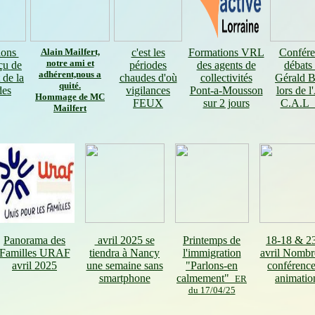
tions
Alain Mailfert,
c'est les
Formations VRL
Confére
notre ami et
çu de
périodes
des agents de
débats
adhérent,nous a
 de la
chaudes d'où
collectivités
Gérald B
quité.
des
vigilances
Pont-a-Mousson
lors de 
Hommage de
MC
FEUX
sur 2 jours
C.A.L 
Mailfert
Panorama des
avril 2025 se
Printemps de
18-18 & 2
Familles URAF
tiendra à Nancy
l'immigration
avril Nombr
avril 2025
une semaine sans
"Parlons-en
conférence
smartphone
calmement"
animatio
ER
du 17/04/25