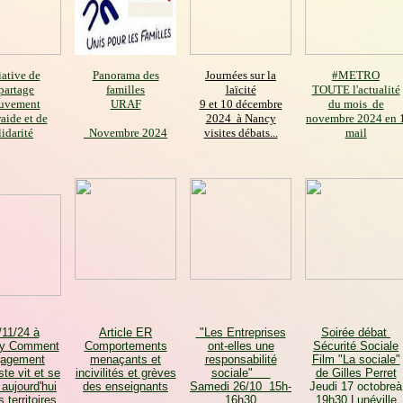
iative de
Panorama des
Journées sur la
#METRO
partage
familles
laïcité
TOUTE l'actualité
uvement
URAF
9 et 10 décembre
du mois de
raide et de
2024 à Nancy
novembre 2024 en 
lidarité
Novembre 2024
visites débats...
mail
/11/24 à
Article ER
"Les Entreprises
Soirée débat
y Comment
Comportements
ont-elles une
Sécurité Sociale
gagement
menaçants et
responsabilité
Film "La sociale"
te vit et se
incivilités et grèves
sociale"
de Gilles Perret
 aujourd'hui
des enseignants
Samedi 26/10 15h-
Jeudi 17 octobreà
 territoires.
16h30
19h30 Lunéville