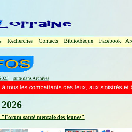
s
Recherches
Contacts
Bibliothèque
Facebook
Ar
2023
suite dans Archives
ux, aux sinistrés et bénèvoles, voir dossier Urgen
2026
F "Forum santé mentale des jeunes"