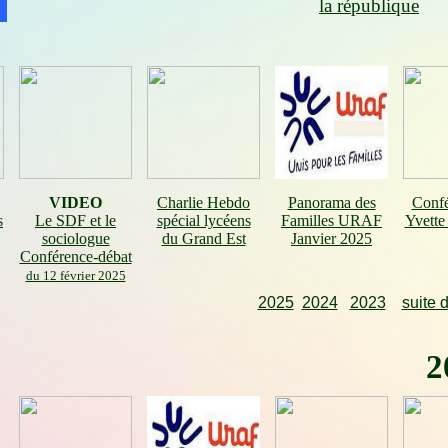
la république
VIDEO
Charlie Hebdo
Panorama des
Confé
s
Le SDF et le
spécial lycéens
Familles URAF
Yvette
sociologue
du Grand Est
Janvier 2025
Conférence-débat
du 12 février 2025
2025
2024
2023
suite 
2