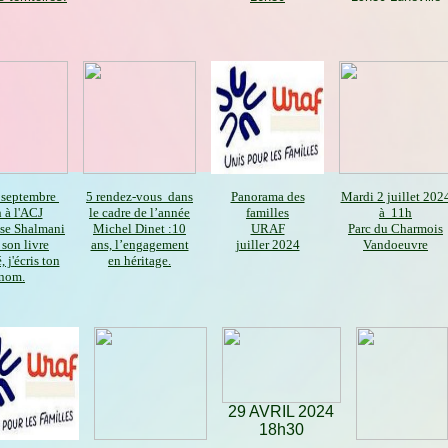
 septembre
5 rendez-vous dans
Panorama des
Mardi 2 juillet 202
 à l'ACJ
le cadre de l’année
familles
à 11h
se Shalmani
Michel Dinet :10
URAF
Parc du Charmois
 son livre
ans, l’engagement
juiller 2024
Vandoeuvre
, j'écris ton
en héritage.
nom.
29 AVRIL 2024
18h30