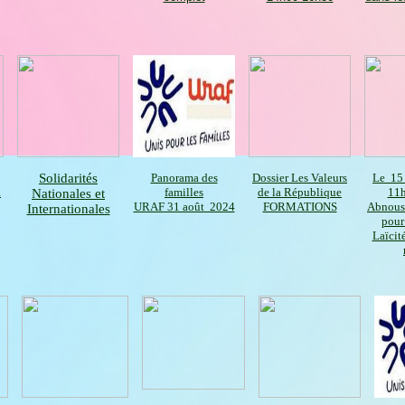
Solidarités
Panorama des
Dossier Les Valeurs
Le 15
à
familles
de la République
11h
Nationales et
URAF 31 août 2024
FORMATIONS
Abnous
Internationales
pour
Laïcité