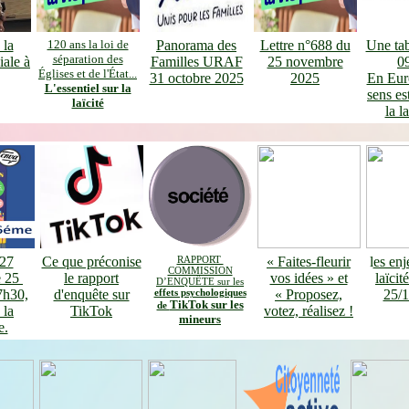
 la
120 ans la loi de
Panorama des
Lettre n°688 du
Une tab
séparation des
iale à
Familles URAF
25 novembre
0
Églises et de l'État...
31 octobre 2025
2025
En Eur
L'essentiel sur la
sens es
laïcité
la la
27
Ce que préconise
RAPPORT
« Faites-fleurir
l
es en
COMMISSION
e 25
le rapport
vos idées » et
laïcit
D’ENQUÊTE sur les
7h30,
d'enquête sur
effets psychologiques
« Proposez,
25/1
TikTok sur les
de
 la
TikTok
votez, réalisez !
mineurs
e.