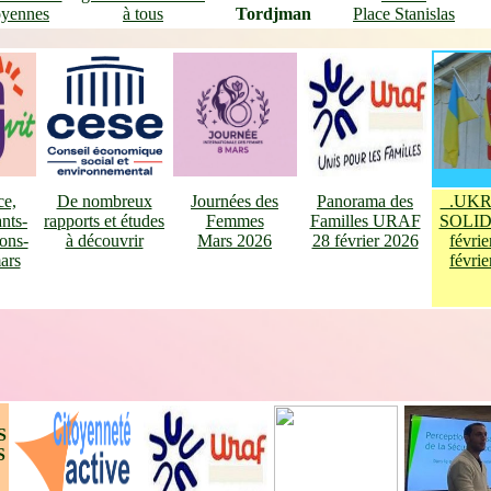
oyennes
à tous
Tordjman
Place Stanislas
ce,
De nombreux
Journées des
Panorama des
.UKR
nts-
rapports et études
Femmes
Familles URAF
SOLI
lons-
à découvrir
Mars 2026
28 février 2026
févri
ars
févri
S
S