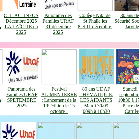
CIT_AC_INFOS
Panorama des
Collège Niki de
80 ans de
Décembre 2025
Familles URAF
St Phalle les
Sécurité Soc
A
LA LAÏCITÉ en
31 décembre
8 et 11 décembre.
Jarville
2025
2025
Panorama des
Festival
80 ans UDAF
Samedi 
Familles URAF
ALIMENTERRE
THÉMATIQUE:
septembr
n
SPETEMBRE
: Lancement de la
LES AIDANTS
10h30 à 1
s
2025
19ᵉ édition le 15
Mardi 30/09
Place de
octobre !
009h à 16h30
Carrièr