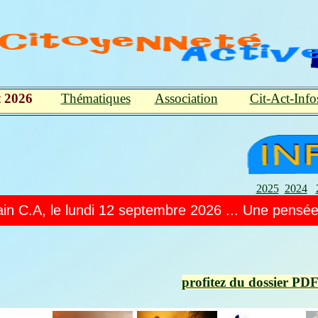
t 2026
Thématiques
Association
Cit-Act-Info
2025
2024
 2026 ...
Une pensée à tous les combattants des fe
profitez du dossier PD