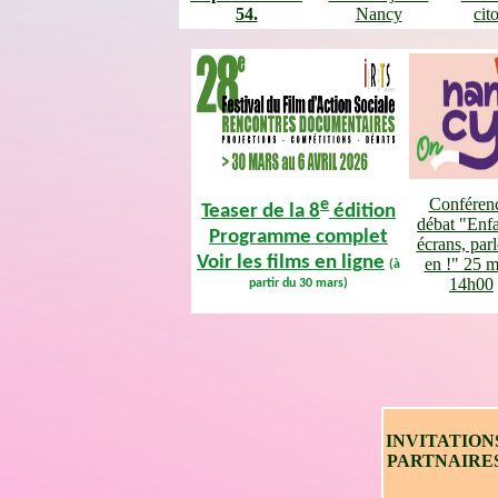
54.
Nancy
cit
Conféren
e
Teaser de la 8
édition
débat "Enfa
Programme complet
écrans, par
Voir les films en ligne
en !" 25 m
(à
14h00
partir du 30 mars)
INVITATION
PARTNAIRE