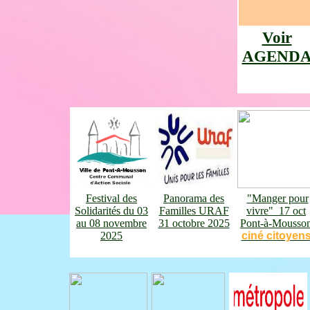
Voir
AGEND
Festival des
Panorama des
"Manger pour
Solidarités du 03
Familles URAF
vivre" 17 oct
au 08 novembre
31 octobre 2025
Pont-à-Mousso
2025
ciné citoyen