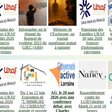
rama des
Infographie sur le
Mémoire de
Panorama des
L
les URAF
résumé du
l’Esclavage, un
Familles URAF
l
illrt 2026
Rapport de
journal
30 juin 2026
ju
ources
synthèse 2023 du
numérique gratuit
Sources
ormations
GIEC (AR6)
à partager
d'informations
oyennes
citoyennes
rama des
Du 1 au 12 juin
AG le 28 mai
Rassemblement
les URAF
Exposition de
2026 avec une
contre les
mai 2026
"L’IMMIGRE
conférence
LGBTphobies
p
ources
AU CHIBANI”
débat avec
Mardi 21 avril 18
ormations
gratuite et ouverte
Charles
heures