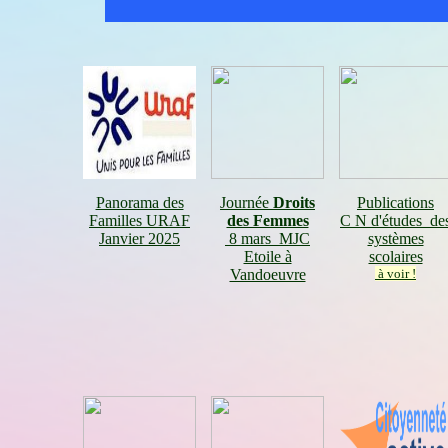
Panorama des
Journée
Droits
Publications
Familles URAF
des Femmes
C N d'études de
Janvier 2025
8 mars MJC
systèmes
Etoile à
scolaires
Vandoeuvre
à voir !