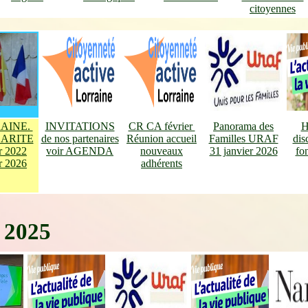
citoyennes
AINE.
INVITATIONS
CR CA février
Panorama des
H
DARITE
de nos partenaires
Réunion accueil
Familles URAF
dis
er 2022
voir AGENDA
nouveaux
31 janvier 2026
fo
er 2026
adhérents
2025