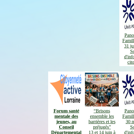
Pano
Famil
31 ju
S
d'inf
cit
Forum santé
“Brisons
Pano
mentale des
ensemble les
Famil
jeunes, au
barrières et les
30 
Conseil
préjugés”
S
Départemental
13 et 14 juin à
d'inf