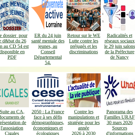
e dossier pour
ER du 24 juin
Retour sur le WE
Radicalités et
e d&bat du 26
santé mentale des
Lutte contre les
réseaux sociaux
in au CD 54 est
jeunes, au
préjugés et les
le 29 juin salons
disponible en
Conseil
discriminations
de la Préfecture
PDF
Départemental
de Nancy
54.
Suite au CA,
2050 : La France
Contre les
Panorama des
documents de
face à ses défis
manipulations et
Familles URAF
résentation de
démographiques,
stratégie pour les
30 mars 2026
l'assosiation
économiques et
année
Sources
Cigales
écologiques
2026 à 2030
d'informations