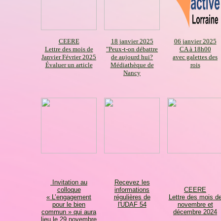
CEERE
18 janvier 2025
06 janvier 2025
Lettre des mois de
"Peux-t-on débattre
CA à 18h00
Janvier Février 2025
de aujourd hui?
avec galettes des
Évaluer un article
Médiathèque de
rois
Nancy
Invitation au
Recevez les
colloque
informations
CEERE
« L’engagement
régulières de
Lettre des mois d
pour le bien
l'UDAF 54
novembre et
commun » qui aura
décembre 2024
lieu le 29 novembre