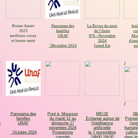
Bonne Année
Panorama des
La Revue du mois
Init
2025
familles
de l'Autre
co
meilleurs voeux
URAF
N°6 - Novembre
Mo
et bonne santé
2024
d'ent
Décembre 2024
Grand Est
so
/
/
Panorama des
Pont à Mousson
MEIJE
08
familles
du mardi 12 au
Echange autour de
Pompe
e
URAF
dimanche 17
l'intelligence
l’en
novembre 2024
artificielle
humanis
Octobre 2024
Programme
le 7 novembbre
cultive
complet
14h00 16h30
dans les