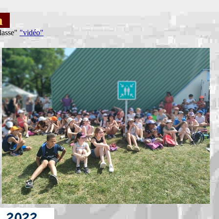
in
classe"
"vidéo"