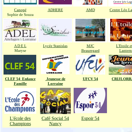
Canopé
ADHERE
AMD
Centre Léo L
Sophie de Souza
A D E L
Lycée Stanislas
MJC
L'Etoile e
Maryse
Beauregard
Lantern
CLEF 54 Enfance
Jeunesse de
UFCV 54
CRIJLORR
Famille
Lorraine
L'école des
Café Social 54
Espoir 54
Champions
Nancy