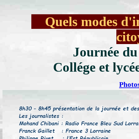
Quels modes d'in
cit
Journée du
Collége et lyc
Photo