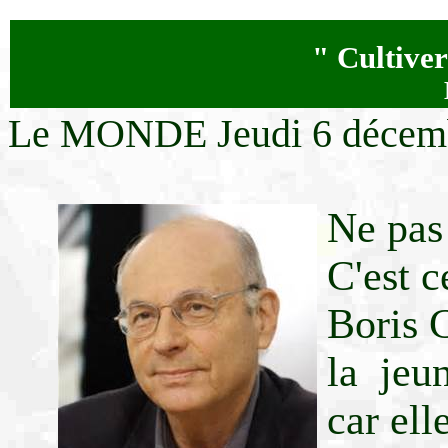
" Cultiver
Le MONDE Jeudi 6 décem
Ne pas
C'est c
Boris C
la jeun
car ell