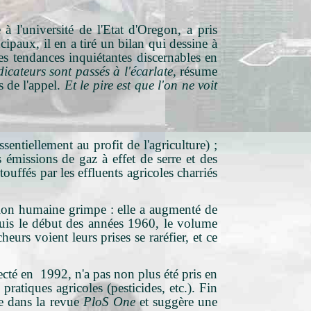
 l'université de l'Etat d'Oregon, a pris
cipaux, il en a tiré un bilan qui dessine à
es tendances inquiétantes discernables en
dicateurs sont passés à l'écarlate
, résume
 de l'appel.
Et le pire est que l'on ne voit
entiellement au profit de l'agriculture) ;
 émissions de gaz à effet de serre et des
uffés par les effluents agricoles charriés
ation humaine grimpe : elle a augmenté de
epuis le début des années 1960, le volume
urs voient leurs prises se raréfier, et ce
ecté en 1992, n'a pas non plus été pris en
ratiques agricoles (pesticides, etc.). Fin
e dans la revue
PloS One
et suggère une