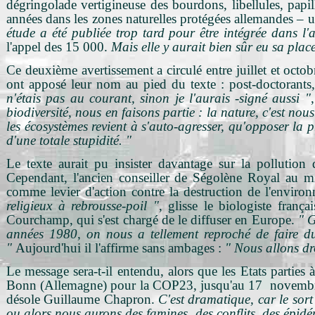
dégringolade vertigineuse des bourdons, libellules, papil
années dans les zones naturelles protégées allemandes – un
étude a été publiée trop tard pour être intégrée dans l'
l'appel des 15 000.
Mais elle y aurait bien sûr eu sa plac
Ce deuxième avertissement a circulé entre juillet et octo
ont apposé leur nom au pied du texte : post-doctorants, 
n'étais pas au courant, sinon je l'aurais -signé aussi "
biodiversité, nous en faisons partie : la nature, c'est no
les écosystèmes revient à s'auto-agresser, qu'opposer la 
d'une totale stupidité. "
Le texte aurait pu insister davantage sur la pollution d
Cependant, l'ancien conseiller de Ségolène Royal au mini
comme levier d'action contre la destruction de l'enviro
religieux à rebrousse-poil "
, glisse le biologiste franç
Courchamp, qui s'est chargé de le diffuser en Europe.
" G
années 1980, on nous a tellement reproché de faire du 
"
Aujourd'hui il l'affirme sans ambages :
" Nous allons dr
Le message sera-t-il entendu, alors que les Etats parti
Bonn (Allemagne) pour la COP23, jusqu'au 17 novembr
désole Guillaume Chapron.
C'est dramatique, car le sort 
ou alors nous aurons des famines, des conflits, des épi