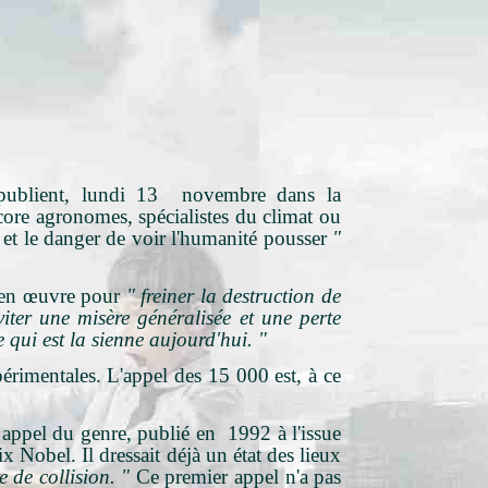
e publient, lundi 13 novembre dans la
core agronomes, spécialistes du climat ou
 et le danger de voir l'humanité pousser
"
e en œuvre pour
" freiner la destruction de
iter une misère généralisée et une perte
 qui est la sienne aujourd'hui. "
périmentales. L'appel des 15 000 est, à ce
 appel du genre, publié en 1992 à l'issue
 Nobel. Il dressait déjà un état des lieux
 de collision. "
Ce premier appel n'a pas