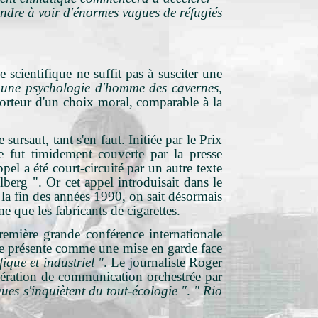
tendre à voir d'énormes vagues de réfugiés
 scientifique ne suffit pas à susciter une
t une psychologie d'homme des cavernes,
porteur d'un choix moral, comparable à la
rsaut, tant s'en faut. Initiée par le Prix
 fut timidement couverte par la presse
el a été court-circuité par un autre texte
lberg ". Or cet appel introduisait dans le
 la fin des années 1990, on sait désormais
e que les fabricants de cigarettes.
remière grande conférence internationale
 se présente comme une mise en garde face
ique et industriel "
. Le journaliste Roger
 opération de communication orchestrée par
ques s'inquiètent du tout-écologie "
.
" Rio