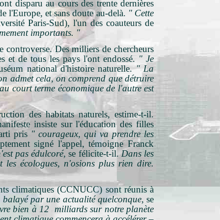
ont disparu au cours des trente dernières
e l'Europe, et sans doute au-delà.
" Cette
rsité Paris-Sud), l'un des coauteurs de
rêmement importants. "
e controverse. Des milliers de chercheurs
s et de tous les pays l'ont endossé.
" Je
séum national d'histoire naturelle.
" La
on admet cela, on comprend que détruire
t au court terme économique de l'autre est
ction des habitats naturels, estime-t-il.
ifeste insiste sur l'éducation des filles
rti pris
" courageux, qui va prendre les
omptement signé l'appel, témoigne Franck
'est pas édulcoré,
se félicite-t-il.
Dans les
 les écologues, n'osions plus rien dire.
ments climatiques (CCNUCC) sont réunis à
é, balayé par une actualité quelconque
, se
vivre bien à 12 milliards sur notre planète
ment climatique commencera à accélérer –