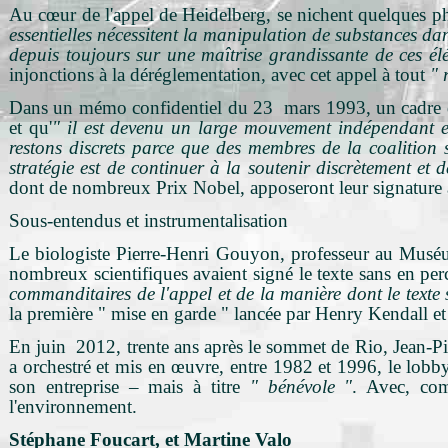
Au cœur de l'appel de Heidelberg, se nichent quelques ph
essentielles nécessitent la manipulation de substances da
depuis toujours sur une maîtrise grandissante de ces élé
injonctions à la déréglementation, avec cet appel à tout
" 
Dans un mémo confidentiel du 23 mars 1993, un cadre de
et qu'
" il est devenu un large mouvement indépendant 
restons discrets parce que des membres de la coalition s
stratégie est de continuer à la soutenir discrètement et de
dont de nombreux Prix Nobel, apposeront leur signature 
Sous-entendus et instrumentalisation
Le biologiste Pierre-Henri Gouyon, professeur au Muséum 
nombreux scientifiques avaient signé le texte sans en perc
commanditaires de l'appel et de la manière dont le texte 
la première " mise en garde " lancée par Henry Kendall e
En juin 2012, trente ans après le sommet de Rio, Jean-P
a orchestré et mis en œuvre, entre 1982 et 1996, le lobb
son entreprise – mais à titre
" bénévole "
. Avec, com
l'environnement.
Stéphane Foucart, et Martine Valo