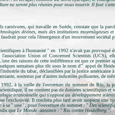
ulture ne seront plus réunies pour nous nourrir. Il faut s'at
s carnivores, qui travaille en Suède, constate que la parole
hnologies divines, mais des institutions moyenâgeuses e
Il faudrait pour cela l'émergence d'un mouvement sociétal 
ientifiques à l'humanité " en 1992 n'avait pas provoqué de su
'association Union of Concerned Scientists (UCS), elle
'une des raisons de cette indifférence est que ce premier app
c quelques semaines plus tôt sous le nom d'" appel de Heide
industrie du tabac, déclassifiées par la justice américaine à
'amiante, soutenus par d'autres industries polluantes, de mêm
 1992, à la veille de l'ouverture du sommet de Rio, la p
ientifique, il ne contient pas de données scientifiques et
ologie irrationnelle qui s'oppose au développement scientif
use l'exclusivité. Il confiera plus tard avoir suspecté une
he à sa " une ", pour l'ouverture du sommet :
" Des scientifi
andis que
Le Monde
-annonce :
" Rio contre Heidelberg "
.