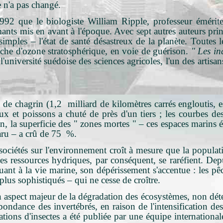
re n'a pas changé.
992 que le biologiste William Ripple, professeur émérite à
rmants mis en avant à l'époque. Avec sept autres auteurs prin
mples – l'état de santé désastreux de la planète. Toutes l
uche d'ozone stratosphérique, en voie de guérison.
" Les in
niversité suédoise des sciences agricoles, l'un des artisans
e chagrin (1,2 milliard de kilomètres carrés engloutis, ess
x et poissons a chuté de près d'un tiers ; les courbes des
 la superficie des " zones mortes " – ces espaces marins éto
paru – a crû de 75 %.
 sociétés sur l'environnement croît à mesure que la popul
Les ressources hydriques, par conséquent, se raréfient. D
nt à la vie marine, son dépérissement s'accentue : les pêche
plus sophistiqués – qui ne cesse de croître.
un aspect majeur de la dégradation des écosystèmes, non dét
ondance des invertébrés, en raison de l'intensification des p
ations d'insectes a été publiée par une équipe international