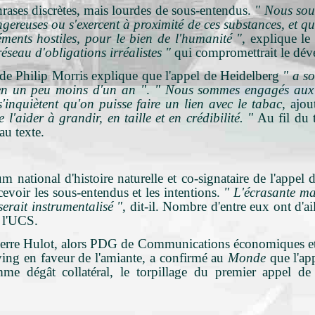
rases discrètes, mais lourdes de sous-entendus.
" Nous sou
ngereuses ou s'exercent à proximité de ces substances, et q
ments hostiles, pour le bien de l'humanité "
, explique le
réseau d'obligations irréalistes "
qui compromettrait le dé
 Philip Morris explique que l'appel de Heidelberg
" a so
en un peu moins d'un an "
.
" Nous sommes engagés aux c
'inquiètent qu'on puisse faire un lien avec le tabac
, ajou
 l'aider à grandir, en taille et en crédibilité. "
Au fil du 
au texte.
national d'histoire naturelle et co-signataire de l'appel 
evoir les sous-entendus et les intentions.
" L'écrasante ma
serait instrumentalisé "
, dit-il. Nombre d'entre eux ont d'a
t l'UCS.
ierre Hulot, alors PDG de Communications économiques et s
ying en faveur de l'amiante, a confirmé au
Monde
que l'ap
me dégât collatéral, le torpillage du premier appel de