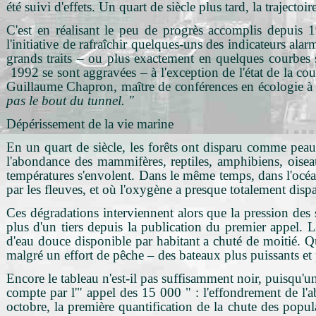
été suivi d'effets. Un quart de siècle plus tard, la trajectoi
C'est en réalisant le peu de progrès accomplis depuis 1
l'initiative de rafraîchir quelques-uns des indicateurs ala
grands traits – ou plus exactement en quelques courbes si
1992 se sont aggravées – à l'exception de l'état de la co
Guillaume Chapron, maître de conférences en écologie à l'u
pas le bout du tunnel. "
Dépérissement de la vie marine
En un quart de siècle, les forêts ont disparu comme peau d
l'abondance des mammifères, reptiles, amphibiens, oiseau
températures s'envolent. Dans le même temps, dans l'océan,
par les fleuves, et où l'oxygène a presque totalement dis
Ces dégradations interviennent alors que la pression des
plus d'un tiers depuis la publication du premier appel. 
d'eau douce disponible par habitant a chuté de moitié. Qua
malgré un effort de pêche – des bateaux plus puissants et 
Encore le tableau n'est-il pas suffisamment noir, puisqu'
compte par l'" appel des 15 000 " : l'effondrement de l'ab
octobre, la première quantification de la chute des popul