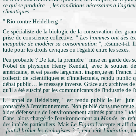
ce qui se produira –, les conditions nécessaires à l'agric
climatiques. "
" Rio contre Heidelberg "
Ce spécialiste de la biologie de la conservation des grand
prise de conscience collective.
" Les hommes ont des tec
incapable de modérer sa consommation ",
résume-t-il. 
lutte pour les droits civiques ou l'égalité entre les sexes.
Peu probable ? De fait, la première " mise en garde des sc
Nobel de physique Henry Kendall, avec le soutien de l
américaine, et est passée largement inaperçue en France. L
collectif de scientifiques et d'intellectuels, rendu publi
débat public… le message inverse. Grâce aux archives de l'
qu'il a été suscité par les communicants de l'industrie de l
L'" appel de Heidelberg " est rendu public le 1er juin
consacrée à l'environnement. Non publié dans une revue sc
à des défenseurs de l'environnement animés par une
"
idé
Cans, alors chargé de l'environnement au
Monde
, en ref
des intérêts particuliers. Mais
Le Figaro
l'accepte et affic
: faut-il brûler les écologistes ? "
, renchérit
Libération
, t