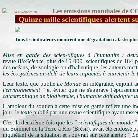
Les émissions mondiales de C
14 novembre 2017
Quinze mille scientifiques alertent su
Tous les indicateurs montrent une dégradation catastrophi
Mise en garde des scien-tifiques à l'humanité : deux
revue
BioScience
, plus de 15 000 scientifiques de 184 p
des océans, de zoologie ou d'halieutique, les auteurs met
les écosystèmes au-delà de leurs capacités à entretenir le t
Leur texte, que publie
Le Monde
en intégralité, enjoint
l'environnement "
et éviter que ne s'aggrave l'épuisemen
catastrophique de biodiversité, l'humanité doit adopter u
L'ampleur du soutien à cette mise en garde reflète une inq
jour, le texte publié par une revue scientifique ayant ras
C'est la deuxième fois que les
" scientifiques du monde "
du Sommet de la Terre à Rio (Brésil), avait été endossé pa
inquiétant de la situation et s'ouvrait sur cette alerte :
" Le