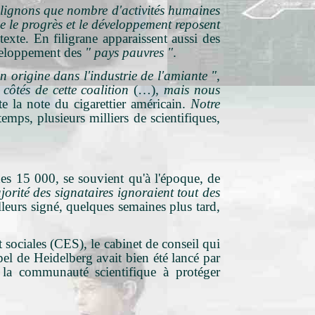
lignons que nombre d'activités humaines
ue le progrès et le développement reposent
 texte. En filigrane apparaissent aussi des
veloppement des
" pays pauvres "
.
n origine dans l'industrie de l'amiante "
,
ôtés de cette coalition
(…)
, mais nous
te la note du cigarettier américain.
Notre
temps, plusieurs milliers de scientifiques,
des 15 000, se souvient qu'à l'époque, de
jorité des signataires ignoraient tout des
illeurs signé, quelques semaines plus tard,
ociales (CES), le cabinet de conseil qui
pel de Heidelberg avait bien été lancé par
 la communauté scientifique à protéger