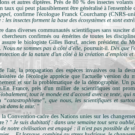
lons et autres diptères. Près de 80 % des insectes volants 
 taux qui peut plausiblement être généralisé à l'ensemble d
appel
, confirme l'écologue Franck Courchamp (CNRS-unive
e : les insectes forment la base des écosystèmes et sont ext
bre dans diverses communautés scientifiques sans susciter d
chercheurs confirmés ou émérites de toutes les discipline
, assure le biologiste Gilles Bœuf, ancien président du Mu
us. Nous ne sommes pas à côté d'elle
, poursuit-il.
Dès que l'
protection de la nature d'un côté à la création d'emplois e
e l'air, la propagation des espèces invasives ou la destru
stère de l'écologie apprécie que l'actuelle version du man
nnement et sur la problématique de la démographie. Un pa
ais.En France, près d'un millier de scientifiques ont pr
lobalement, tout le monde est d'accord avec ce texte, qui n
“catastrophisme”, que nous, les scientifiques et surtout
oit dans le mur. "
es à la Convention-cadre des Nations unies sur les change
e ?
" Je suis dubitatif : dans une semaine tout sera oubli
de notre civilisation est engagé : il n'est pas possible de 
démies… Et lorsque, combiné au stress hydrique, le change