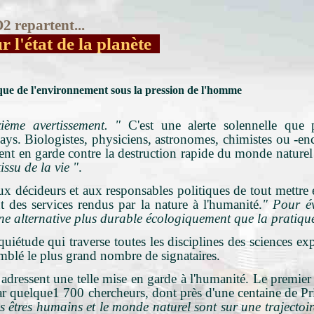
O2 repartent
...
r l'état de la planète
que de l'environnement sous la pression de l'homme
ième avertissement. "
C'est une alerte solennelle qu
ays. Biologistes, physiciens, astronomes, chimistes ou -en
tent en garde contre la destruction rapide du monde naturel
issu de la vie "
.
 aux décideurs et aux responsables politiques de tout mettr
t des services rendus par la nature à l'humanité.
"
Pour év
ne alternative plus durable écologiquement que la pratique
uiétude qui traverse toutes les disciplines des sciences ex
semblé le plus grand nombre de signataires.
adressent une telle mise en garde à l'humanité. Le premier
r quelque1 700 chercheurs, dont près d'une centaine de Prix
s êtres humains et le monde naturel sont sur une trajectoire