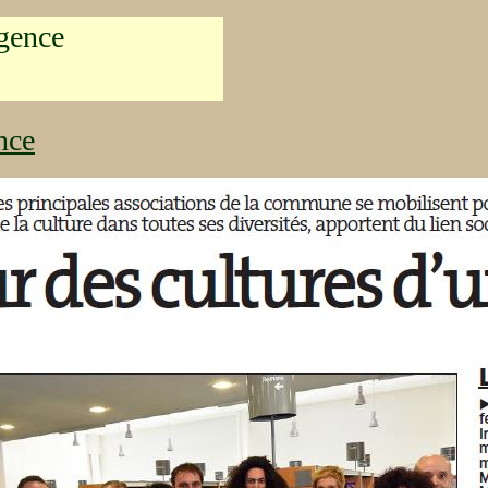
gence
nce