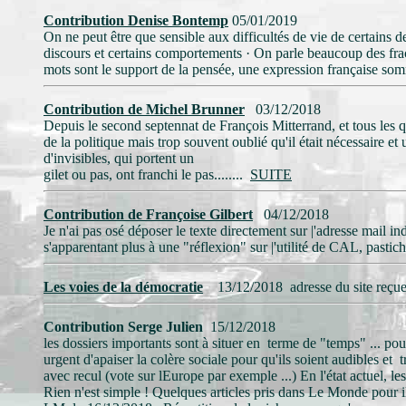
Contribution Denise Bontemp
05/01/2019
On ne peut être que sensible aux difficultés de vie de certains
discours et certains comportements
·
On parle beaucoup des fract
mots sont le support de la pensée, une expression française somm
Contribution de Michel Brunner
03/12/2018
Depuis le second septennat de François Mitterrand, et tous les qu
de la politique mais trop souvent oublié qu'il était nécessaire et
d'invisibles, qui portent un
gilet ou pas, ont franchi le pas........
SUITE
Contribution de Françoise Gilbert
04/12/2018
Je n'ai pas osé déposer le texte directement sur |'adresse mail 
s'apparentant plus à une "réflexion" sur |'utilité de CAL, past
Les voies de la démocratie
13/12/2018 adresse du site reçue 
Contribution Serge Julien
15/12/2018
les dossiers importants sont à situer en terme de "temps" ... pou
urgent d'apaiser la colère sociale pour qu'ils soient audibles et 
avec recul (vote sur lEurope par exemple ...) En l'état actuel, le
Rien n'est simple ! Quelques articles pris dans Le Monde pour il