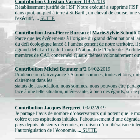
Contribution Christian Varnier
11/02/2019
Rétablissement justifié de l'ISF Notre exécutif a supprimé l'ISF a
dans quoi, un pied à terre à St Barth, un cheval de course, une v
l'exécutif, ...
SUITE
Contribution Jean-Pierre Bureau et Marie-Sylvie Schmitt
0
Parce que les événements à l’origine du grand débat national la
du défi écologique lancé à l’aménagement de notre territoire, il 
/ grand-debat.archi / du Conseil National de l’Ordre des Archite
membres de CAL concernés! Quatre thèmes volontairement ouve
Contribution Michel Brunner n°2
04/02/2019
Prudence ou clairvoyance ? Si nous sommes, toutes et tous, unis 
clairement dans les
statuts de l'association, nous sommes, nous pouvons être partagé
face à une telle situation, intéressante, à bien des égards, sur le
Contribution Jacques Bergeret
03/02/2019
Je partage l’avis de nombre d’observateurs qui notent que le mo
colère et ses aspirations initiales, l’aboutissement d’une dégra
pays depuis plusieurs décennies, en raison d’un libéralisme inte
l’autorégulation de l’économie.
...
SUITE