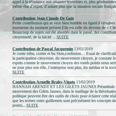
appel à la résistance aux attaques terroristes et, plus généralem
même état d’esprit, d’autant plus que la situation sociale françai
Contribution Jean-Claude De Guis
Petite contribution qui se veut bien humble eu égard à certaines
tourmente du moment présent.
Elle est celle du devenir de « Cit
Beaucoup de sujets ont été abordés dans le passé, des contribute
citoyenneté, de la laïcité …
SUITE
Contribution de Pascal Jacquemin
13/02/2019
Je conte tribu, contre et bu Sion,confusion… Essai de clarifica
la participation citoyenne, du mouvement citoyen, je constate 
esprits comme le mouvement citoyen des ronds points nous sert
ne joue plus son rôle, l’entreprise non plus, les médias et la
SUITE
Contribution Armelle Brahy-Vigato
13/02/2019
HANNAH ARENDT ET LES GILETS JAUNES Préambule : Cet artic
mouvement des Gilets Jaunes, dans le maillage de la théorisati
politique peuvent être des outils de choix pour éclairer cette ré
que les termes entre guillemets sont précisément les concepts 
points,...
SUITE