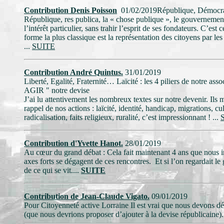
Contribution Denis Poisson
01/02/2019République, Démocrati
République, res publica, la « chose publique », le gouvernement 
l’intérêt particulier, sans trahir l’esprit de ses fondateurs. C’est
forme la plus classique est la représentation des citoyens par les
...
SUITE
Contribution André Quintus.
31/01/2019
Liberté, Egalité, Fraternité… Laïcité : les 4 piliers d
AGIR " notre devise
J’ai lu attentivement les nombreux textes sur notre devenir. Ils m
rappel de nos actions : laïcité, identité, handicap, migrations, c
radicalisation, faits religieux, ruralité, c’est impressionnant ! ...
Contribution d'Yvette Hanot.
28/01/2019
Au cœur du grand débat : Cela fait maintenant 4 ans que nous in
axes forts se dégagent de ces rencontres. Et si l’on regardait l
de ce qui se vit....
SUITE
Contribution de Jean-Claude Vigato.
09/01/2019
Pour Citoyenneté active Lorraine Il est vrai que nous devons défe
(que nous devrions proposer d’ajouter à la devise républicaine).