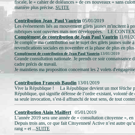
fiscale, le « cahier de doléances » de ces nouveaux « sans culott
manière plus précise.
SUITE
Contribution Jean_Paul Vautrin
05/01/2019
Les événements liés au mouvement gilets jaunes m'incitent à pr
rubriques sont ouvertes mais non développées. LE CONTEXTE
Complément de contribution de Jean Paul Vautrin
11/01/2
Je complète ma contribution sur le sujet des gilets jaunes suit
revendications sociales en novembre et la phase de plus en plus 
Complément de contribution de Jean Paul Vautrin
13/01/2019
Grande consultation nationale. Je prends ce soir connaissance de 
cadre précis de travail.
Je maintiens ma proposition concernant les 2 volets d'engageme
Contribution François Baudin
13/01/2019
Vive la République ! La République devient un mot fétiche pour
République, qui signifie défense de l’ordre existant, volonté de d
sa seule invocation, s’est-il affranchi de tout sens, de tout cont
Contribution Alain Mailfert
05/01/2019
L’année 2019 sera une année de « consultation citoyenne », en p
Depuis trois ans, ce que fait Citoyenneté Active n’est autre qu
rang » et ...
SUITE