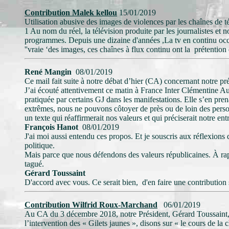
Contribution Malek kellou
15/01/2019
Utilisation abusive des images de violences par les chaînes de t
1 Au nom du réel, la télévision produite par les journalistes et 
programmes. Depuis une dizaine d'années ,La tv en continu occ
''vraie ‘des images, ces chaînes à flux continu ont la prétention d
René Mangin
08/01/2019
Ce mail fait suite à notre débat d’hier (CA) concernant notre pré
J’ai écouté attentivement ce matin à France Inter Clémentine Aut
pratiquée par certains GJ dans les manifestations. Elle s’en pren
extrêmes, nous ne pouvons côtoyer de près ou de loin des person
un texte qui réaffirmerait nos valeurs et qui préciserait notre en
François Hanot
08/01/2019
J'ai moi aussi entendu ces propos. Et je souscris aux réflexio
politique.
Mais parce que nous défendons des valeurs républicaines. À rapp
tagué.
Gérard Toussaint
D'accord avec vous. Ce serait bien, d'en faire une contribution 
Contribution Wilfrid Roux-Marchand
06/01/2019
Au CA du 3 décembre 2018, notre Président, Gérard Toussaint, a 
l’intervention des « Gilets jaunes », disons sur « le cours de la 