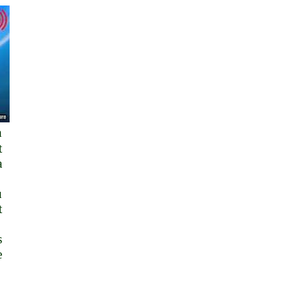
n
t
a
u
t
s
e