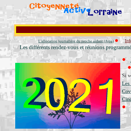
Couvre-feu de
In
L'allocation journalière du proche aidant (Ajpa)
Les différents rendez-vous et réunions programmé
Si v
Les 
Covi
Cinq