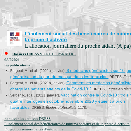
L’isolement social des bénéficiaires de minim
la prime d’activité
L'allocation journalière du proche aidant (Ajpa)
Dossiers DRESS
VIENT DE PARAÎTRE
08/02021
les publications
8 médecins généralistes sur 10 jug
Bergeat, M., et al., (2021a, janvier).
généralisation du port du masque dans les lieux clos.
DREES,
Étud
Comment les médecins généraliste
Bergeat, M., et al., (2021b, janvier).
charge les patients atteints de la Covid-19 ?
DREES,
Études et Résul
Vaccination contre la Covid-19 : trois
Verger, P., et al., (2021, janvier).
quatre interrogés en octobre-novembre 2020 y étaient a priori
favorables.
DREES,
Études et Résultats
, 1178.
___________________________________________
retrouver les archives DRESS
L’isolement social des bénéficiaires de minima sociaux et de la prime d’activité
Projection seniors pertes d'autonomie