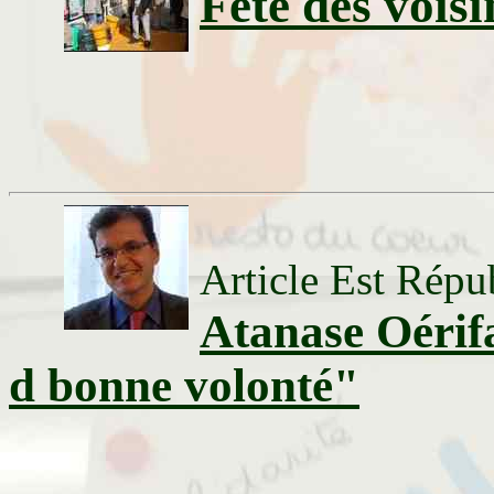
Fête des voisi
Article Est Répu
Atanase Oérif
d bonne volonté"