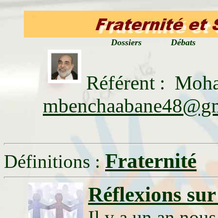
Dossiers Débat
Référent :
mbenchaabane48@gm
Fraternité
Définitions :
Réflexions sur 
Il y a un an nous